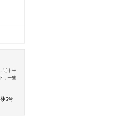
念，近十来
下，一些
楼6号