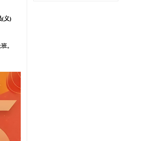
(义)
上班。